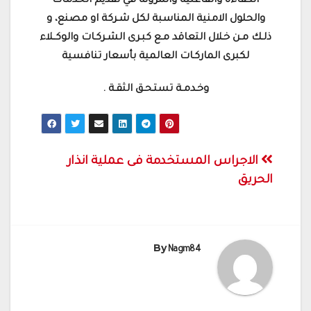
الكفاءة والفاعلية والمرونة في تقديم الخدمات
والحلول الامنية المناسبة لكل شـركة او مصنع، و
ذلـك مـن خـلال التعاقد مـع كبـرى الشـركـات والوكــلاء
لكبرى الماركـات العالمية بأسعار تنافسية
وخـدمـة تستـحـق الثقـة .
تصفّح
الاجراس المستخدمة فى عملية انذار
الحريق
المقالات
By
Nagm84