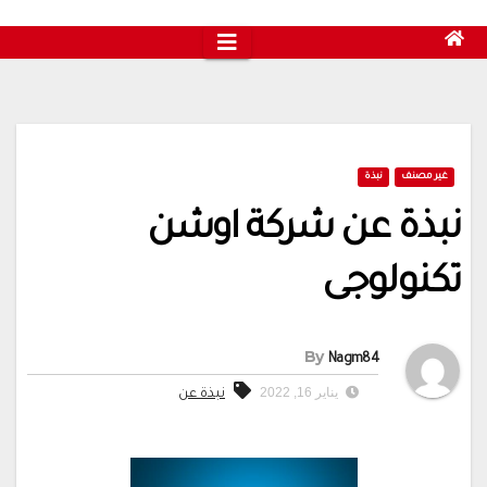
غير مصنف
نبذة
نبذة عن شركة اوشن
تكنولوجى
By
Nagm84
يناير 16, 2022
نبذة عن