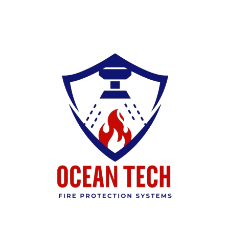
Ski
t
conten