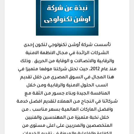
تأسست شركة أوشـن تكنولوجـي لتكـون إحـدى
الشـركات الرائـدة فـي مجـال الانظمة الامنية
والرقابية والاتصـالات و الوقاية من الحريـق . وذلك
منذ عام 2012، حيث تحتل شركتنا موقعا متميزا فـي
هـذا المجـال فـي السـوق المصـرى مـن خلال تقديـم
انسـب الحلـول الامنية والرقابيـة ومـن خـلال
المنافسة الجيدة وبناء جسـور مـن الثقـة مـع
شـركائنا في النجـاح مـن العملاء لتقديم افضـل خدمـة
وافضـل الماركات العالميـة بسعر مناسب ، مـن
خـلال نخبة متميزة مـن المهندسين والفنيين
المتخصصين والمدربيـن علـى اعلى مستوى من