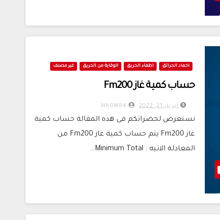
اخماد الحرائق
اطفاء الحريق
الوقاية من الحريق
غير مصنف
حساب كمية غاز Fm200
أبريل 21, 2022
NAGM84
نستعرض لحضراتكم فى هذه المقالة حساب كمية
غاز Fm200 يتم حساب كمية غاز Fm200 من
المعادلة الاتيه : Minimum Total…