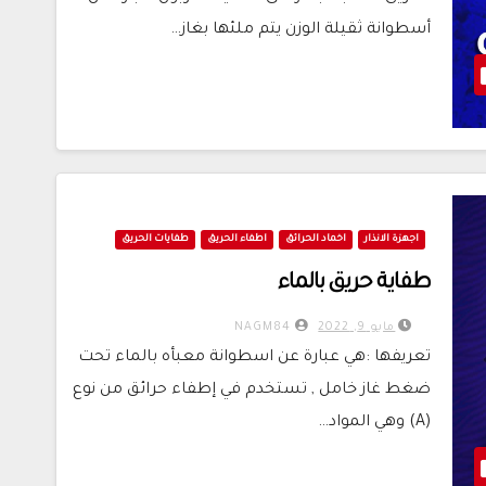
أسطوانة ثقيلة الوزن يتم ملئها بغاز…
اجهزة الانذار
اخماد الحرائق
اطفاء الحريق
طفايات الحريق
طفاية حريق بالماء
مايو 9, 2022
NAGM84
تعريفها :هي عبارة عن اسطوانة معبأه بالماء تحت
ضغط غاز خامل , تستخدم في إطفاء حرائق من نوع
(A) وهي المواد…