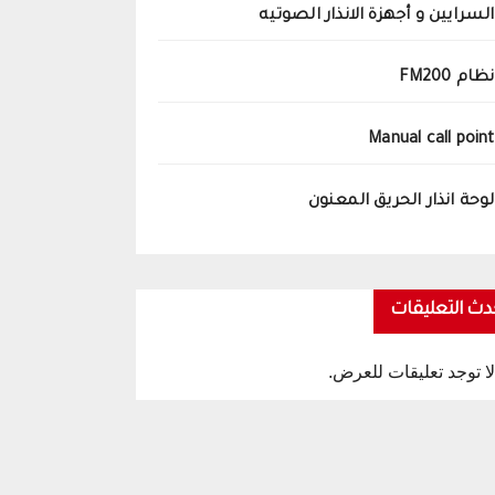
السرايين و أجهزة الانذار الصوتيه
نظام FM200
Manual call point
لوحة انذار الحريق المعنون
دث التعليقات
لا توجد تعليقات للعرض.