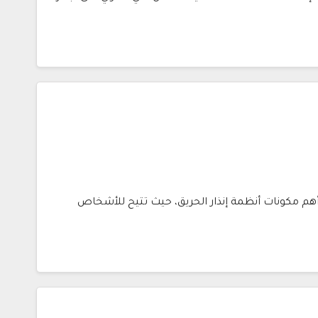
النداء اليدوي (Manual Call Point) من أهم مكونات أنظمة إنذار الحريق، حيث تتيح للأشخاص