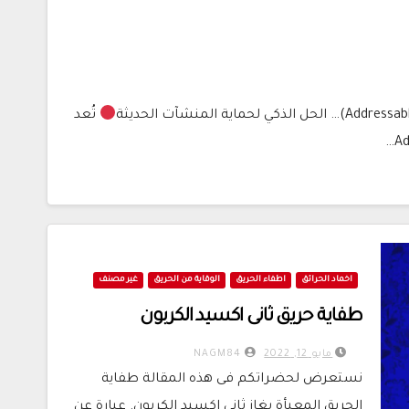
تُعد
اخماد الحرائق
اطفاء الحريق
الوقاية من الحريق
غير مصنف
طفاية حريق ثانى اكسيد الكربون
مايو 12, 2022
NAGM84
نستعرض لحضراتكم فى هذه المقالة طفاية
الحريق المعبأة بغاز ثانى اكسيد الكربون. عبارة عن