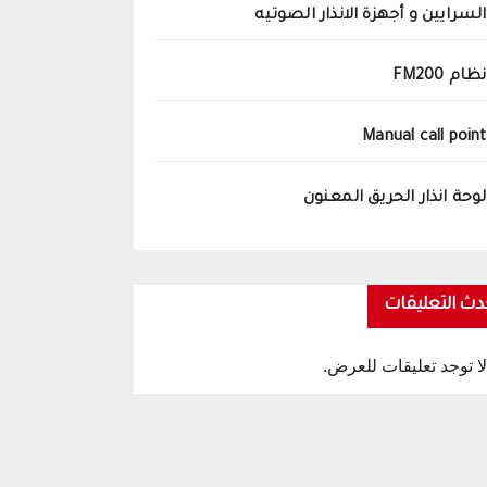
السرايين و أجهزة الانذار الصوتيه
نظام FM200
Manual call point
لوحة انذار الحريق المعنون
دث التعليقات
لا توجد تعليقات للعرض.