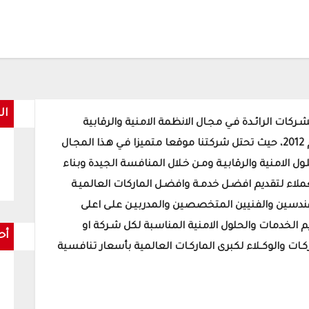
ال
كات الرائـدة فـي مجـال الانظمة الامنية والرقابية
والاتصـالات و الوقاية من الحريـق . وذلك منذ عام 2012، حيث تحتل شركتنا موقعا متميزا فـي هـذا المجـال
ل الامنية والرقابيـة ومـن خـلال المنافسة الجيدة وبناء
لعملاء لتقديم افضـل خدمـة وافضـل الماركات العالميـة
ندسين والفنيين المتخصصين والمدربيـن علـى اعلى
 الخدمات والحلول الامنية المناسبة لكل شـركة او
أح
ـات والوكــلاء لكبرى الماركـات العالمية بأسعار تنافسية