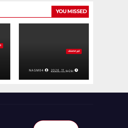
YOU MISSED
غ
غير مصنف
يوليو 11, 2026
NAGM84