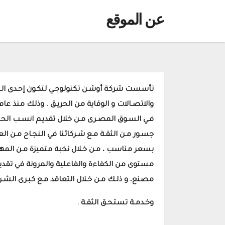
عن الموقع
تأسست شركة أوشـن تكنولوجـي لتكـون إحـدى الشـر
فـي السـوق المصـرى مـن خلال تقديـم انسـب الحلـو
جسـور مـن الثقـة مـع شـركائنا في النجـاح مـن ا
بسعر مناسب ، مـن خـلال نخبة متميزة مـن المه
مستوى من الكفاءة والفاعلية والمرونة في تقديم
مصنع، و ذلـك مـن خـلال التعاقد مـع كبـرى الشـرك
وخـدمـة تستـحـق الثقـة .