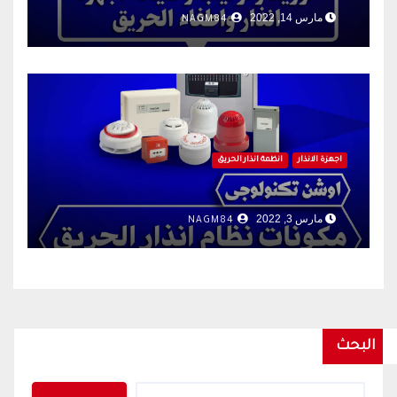
مارس 14, 2022
NAGM84
اجهزة الانذار
انظمة انذار الحريق
مارس 3, 2022
NAGM84
البحث