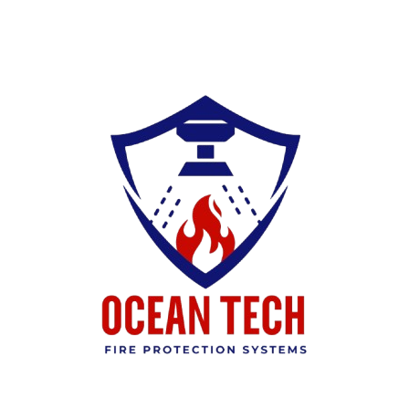
Ski
t
conten