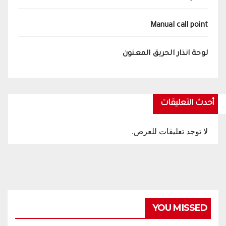
Manual call point
لوحة انذار الحريق المعنون
أحدث التعليقات
لا توجد تعليقات للعرض.
YOU MISSED