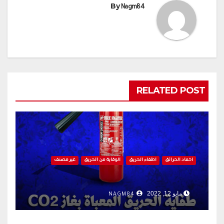
By
Nagm84
RELATED POST
اخماد الحرائق
اطفاء الحريق
الوقاية من الحريق
غير مصنف
مايو 12, 2022
NAGM84