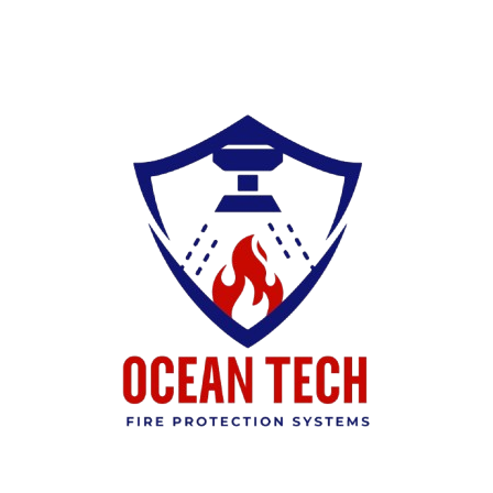
Ski
t
conten