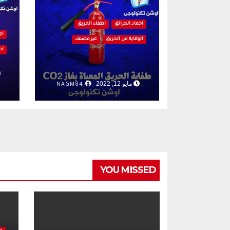
اخماد الحرائق
اطفاء الحريق
اج
الوقاية من الحريق
غير مصنف
اط
مايو 12, 2022
NAGM84
YOU MISSED