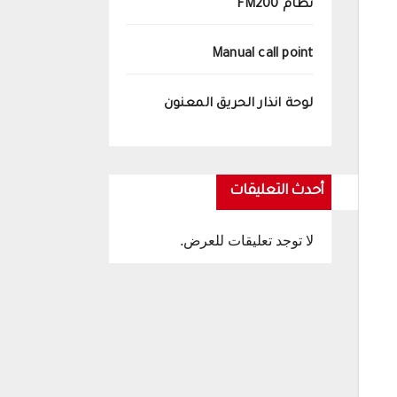
نظام FM200
Manual call point
لوحة انذار الحريق المعنون
أحدث التعليقات
لا توجد تعليقات للعرض.