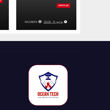
غ
غير مصنف
يوليو 11, 2026
NAGM84