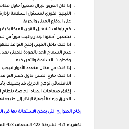
إذا كان الحريق لايزال صغيراً حاول مكا
التبليغ الفوري لمسئول السلامة بإدارة
على الدفاع المدني والحريق
قم بإيقاف تشغيل القوى الميكانيكية وق
تشغيل أجهزة الإنذار والبدء فوراً في 
اذا كنت داخل المبنى إفتح النوافذ للته
عدم السماح لأحد بالعودة للمبنى بعد ع
وخطوات السلامة والأمن فيه.
إذا كنت في مكان متعدد الأدوار فيجب
اذا كنت خارج المبنى حاول كسر النوافذ
النافذه،لأن توهج الحريق قد يصيبك بأذى ل
إغلاق صمامات المياه الخاصة بنظام ال
الحريق وإعادة أجهزة الإنذار إلى طبيعتها
ارقام الطوارئ التي يمكن الاستعانة بها في ال
الكهرباء 121- الشرطة 122- الاسعاف 123- المطافئ 180