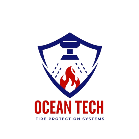
Ski
t
conten