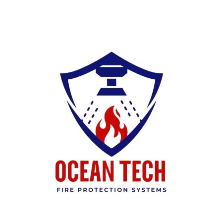
Ski
t
conten