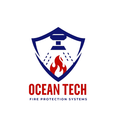
Ski
t
conten