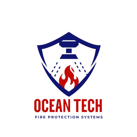
Ski
t
conten