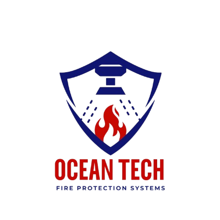
Ski
t
conten