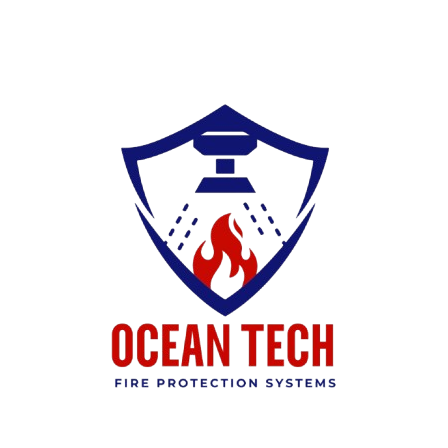
Ski
t
conten