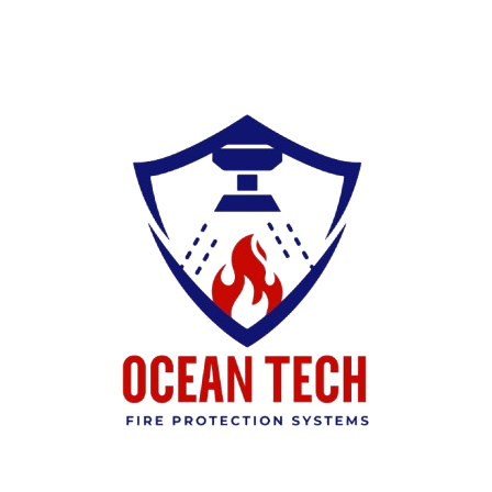
Ski
t
conten