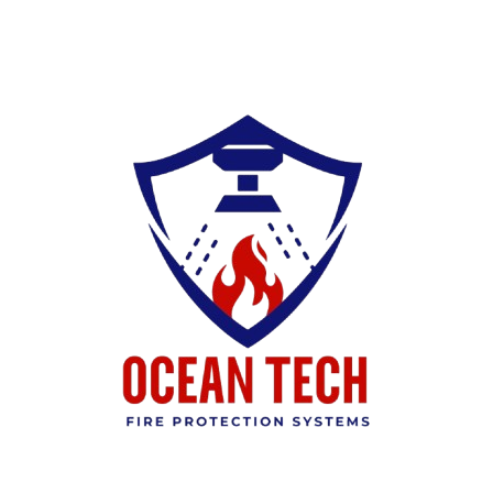
Ski
t
conten