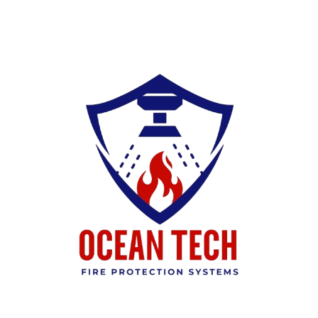
Ski
t
conten