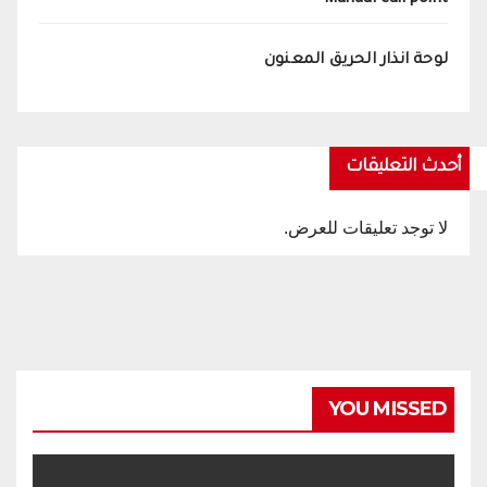
Manual call point
لوحة انذار الحريق المعنون
أحدث التعليقات
لا توجد تعليقات للعرض.
YOU MISSED