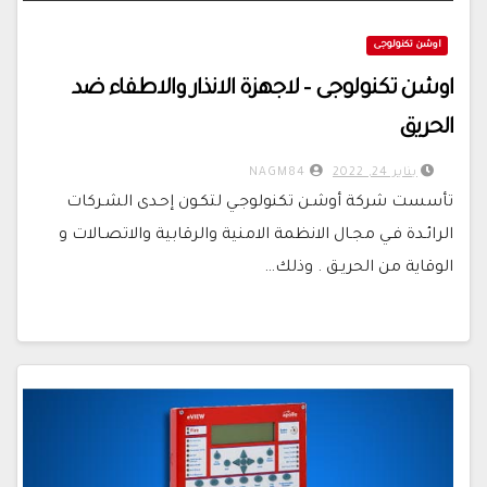
اوشن تكنولوجى
اوشن تكنولوجى – لاجهزة الانذار والاطفاء ضد
الحريق
يناير 24, 2022
NAGM84
تأسست شركة أوشـن تكنولوجـي لتكـون إحـدى الشـركات
الرائـدة فـي مجـال الانظمة الامنية والرقابية والاتصـالات و
الوقاية من الحريـق . وذلك…