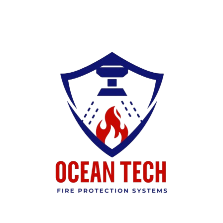
Ski
t
conten