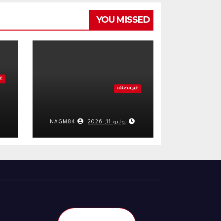
YOU MISSED
غ
غير مصنف
يوليو 11, 2026
NAGM84