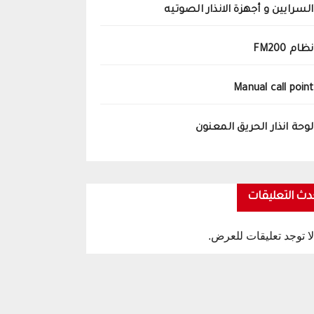
السرايين و أجهزة الانذار الصوتيه
نظام FM200
Manual call point
لوحة انذار الحريق المعنون
دث التعليقات
لا توجد تعليقات للعرض.