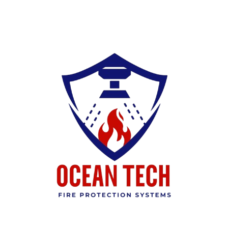
Ski
t
conten