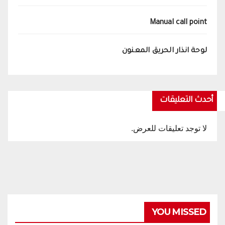
Manual call point
لوحة انذار الحريق المعنون
أحدث التعليقات
لا توجد تعليقات للعرض.
YOU MISSED