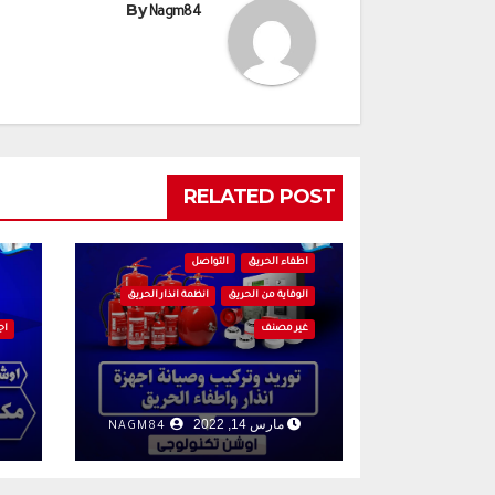
By
Nagm84
RELATED POST
اجهزة الانذار
اخماد الحرائق
اطفاء الحريق
التواصل
الوقاية من الحريق
انظمة انذار الحريق
غير مصنف
اج
مارس 14, 2022
NAGM84