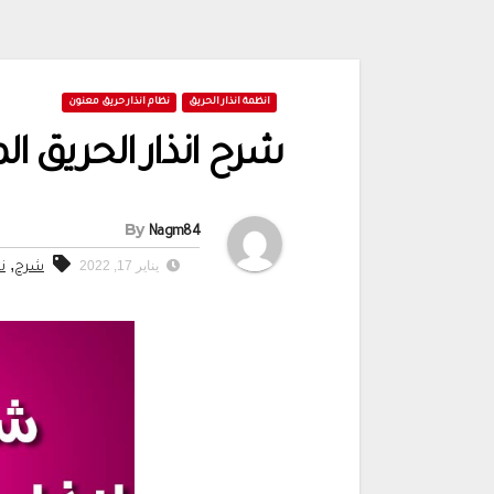
انظمة انذار الحريق
نظام انذار حريق معنون
شرح انذار الحريق ا
By
Nagm84
,
يناير 17, 2022
شرح
ن