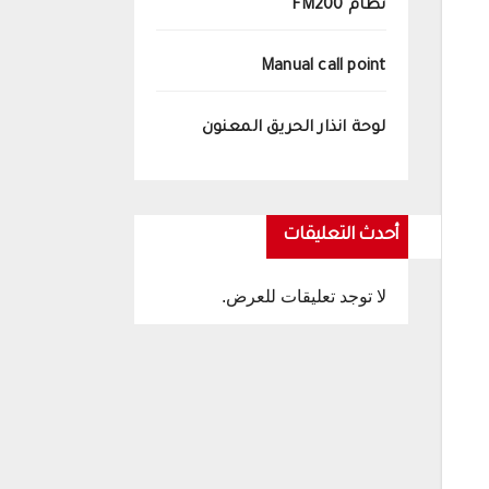
نظام FM200
Manual call point
لوحة انذار الحريق المعنون
أحدث التعليقات
لا توجد تعليقات للعرض.