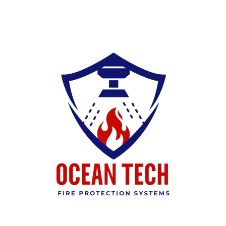
Ski
t
conten