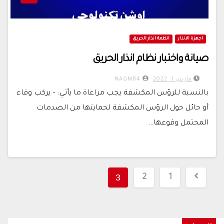
اجهزة الانذار
انظمة انذار الحريق
صيانة واختبار نظام انذار الحريق
مارس 1, 2022
NAGM84
بالنسبة للرؤس المكشفة يجب مراعاة ما يأتي: – يركب وقاء
أو حائل حول الرؤس المكشفة لحمايتها من الصدمات
المحتمل وقوعها…
تعدد
3
2
1
صفحات
المقالات