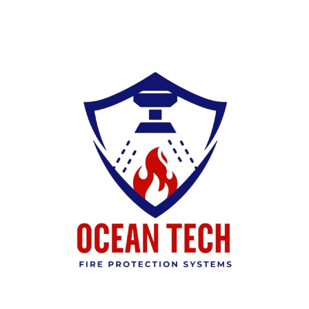
Ski
t
conten