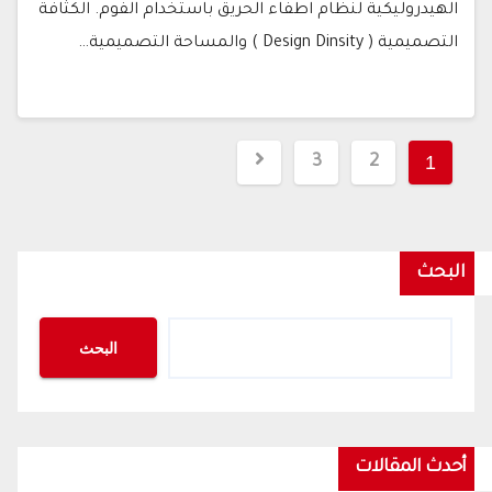
الهيدروليكية لنظام اطفاء الحريق باستخدام الفوم. الكثافة
التصميمية ( Design Dinsity ) والمساحة التصميمية…
تعدد
1
3
2
صفحات
المقالات
البحث
البحث
أحدث المقالات