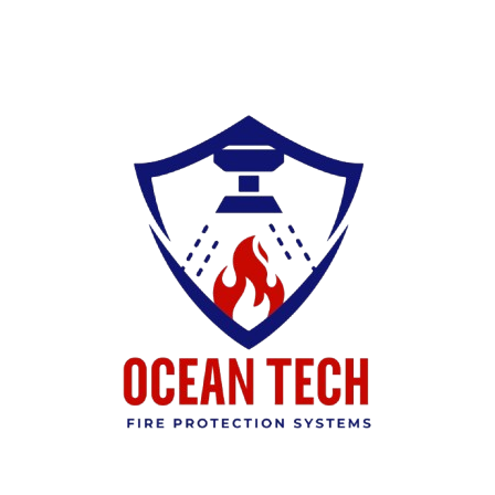
Ski
t
conten