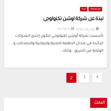
غير مصنف
نبذة
نبذة عن شركة اوشن تكنولوجى
يناير 16, 2022
NAGM84
تأسست شركة أوشـن تكنولوجـي لتكـون إحـدى الشـركات
الرائـدة فـي مجـال الانظمة الامنية والرقابية والاتصـالات و
الوقاية من الحريـق . وذلك…
تعدد
2
1
صفحات
المقالات
البحث