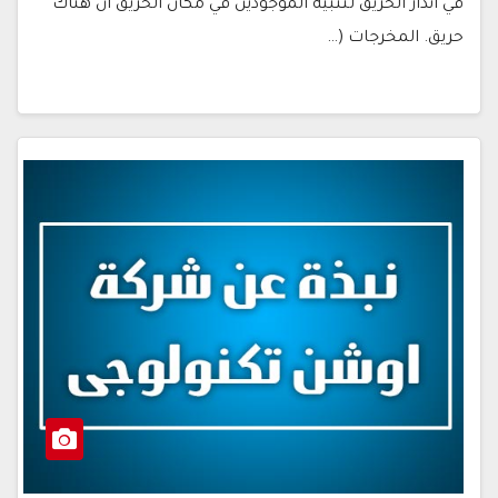
في انذار الحريق لتنبيه الموجودين في مكان الحريق ان هناك
حريق. المخرجات (…