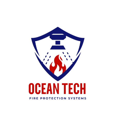
Ski
t
conten