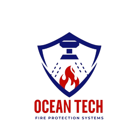
Ski
t
conten