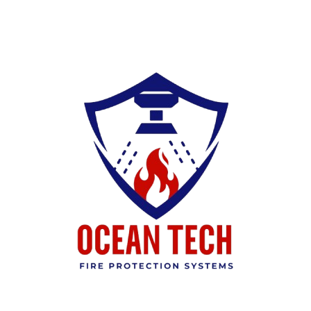
Ski
t
conten