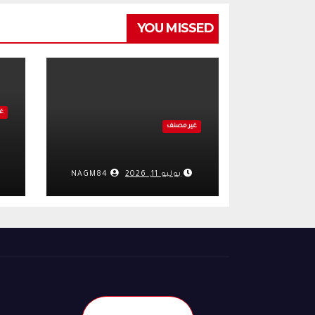
YOU MISSED
غ
غير مصنف
يوليو 11, 2026
NAGM84