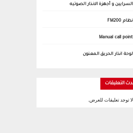
السرايين و أجهزة الانذار الصوتيه
نظام FM200
Manual call point
لوحة انذار الحريق المعنون
دث التعليقات
لا توجد تعليقات للعرض.