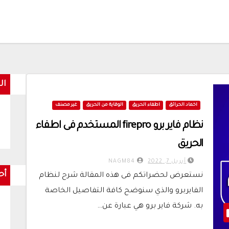
ال
اخماد الحرائق
اطفاء الحريق
الوقاية من الحريق
غير مصنف
نظام فاير برو firepro المستخدم فى اطفاء
الحريق
أبريل 7, 2022
NAGM84
أح
نستعرض لحضراتكم فى هذه المقالة شرح لنظام
الفايربرو والذي سنوضح كافة التفاصيل الخاصة
به. شركة فاير برو هي عبارة عن…