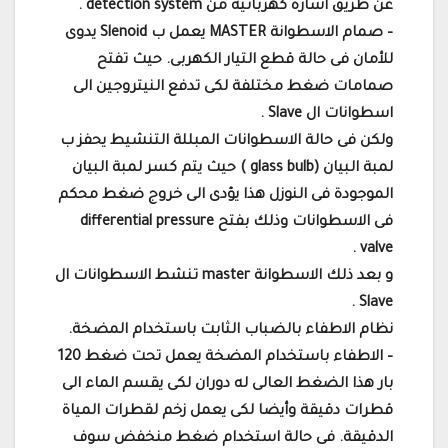
عن طريق اشارة كهربائية من detection system .
– صمام الاسطوانة MASTER يعمل ب Slenoid يدوى
للأمان فى حالة قطع التيار الكهربى. حيث تفتح
صمامات ضغط مختلفة لكى تدفع النيتروجين الى
اسطوانات ال Slave .
ولكن فى حالة الاسطوانات المبللة التنشيط يحفز ب
لمبة البيان (glass bulb ) حيث يتم كسر لمبة البيان
الموجودة فى النوزل هذا يؤدى الى خروج ضغط محكم
فى الاسطوانات وذلك بفتح differential pressure
valve .
و بعد ذلك الاسطوانة master تنشط الاسطوانات ال
Slave .
نظام الاطفاء بالضباب الثابت باستخدام المضخة.
– الاطفاء باستخدام المضخة يعمل تحت ضغط 120
بار هذا الضغط العالى له دوران لكى يقسم الماء الى
قطرات دقيقة وأيضا لكى يعمل زخم لقطرات المياة
الدقيقة. فى حالة استخدام ضغط منخفض سوف