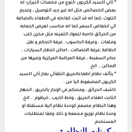
* ثاني اكسيد الكربون -كنوع من مخمدات النيران- له
بعض الخصائص مثل انه غير جيد التوصيل ، وعديم
التلوث ،كما انه قد اثبت كفاءته في الاطفاء بالاضافة
الي انخفاض السعر كما انه مناسب لغرض الحمايه
من الحرائق خاصة للمواد الثمينه مثل مخزن كتب
وملفات ، وغرفة الحاسوب , غرفة التحكم و نقل
الطاقة ,غرفة الاتصالات ، اماكن انتظار السيارات ،
عنابر السفينة ، غرفة المراقبة المركزية وغيرها من
الاماكن … الخ.
* يتألف نظام اطفاءالحريق التلقائي بغاز ثاني اكسيد
الكربون المضغوط اليا من :
كاشف الحرائق ، ومتحكم في الإنذار بالحريق ، الجهاز
الثابت اطفاء الحريق ، وخط انابيب , خرطوم … الخ.
وهذا النظام مصمم كوحدة نظام الية مستقلة او
وحدة نظام توزيع مجمعة و ذلك وفقا لمتطلبات
المستخدم.
مكونات النظام :