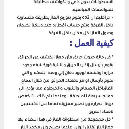
الاسطوانات بدون داعي والكواشف مطابقة
للمواصفات القياسية.
– خراطيم ال co2 يقوم بتوزيع الغاز بطريقة متساوية
داخل الغرفة ويتم حساب اقطاره هيدروليكيا لضمان
وصول الغاز لكل مكان داخل الغرفة.
كيفية
العمل
:
* في حالة حدوث حريق فأن جهاز الكشف عن الحرائق
يقوم بأرسال إنذار بالحريق واشارة فوركشفه وجود
حراره اوكشفه لوجود دخان إلي وحدة التحكم و التي
تقوم بأرسال اوامر لاطفاء الحرائق من خلال اندفاع
الغازداخل الصمام والانبوب والخرطوم مما يؤدي الي
حمايه سريعة للمنطقة ، وعندها يتم ذلك ، تنخفض
درجة الحراره وو تصير معزوله تماما من الاكسجين
لاخماد الحريق.
* كل مجموعة من اسطوانة الغاز في هذا النظام بها
جهاز انذار تقليل الوزن. عندما يصبح وزن مخمد النار