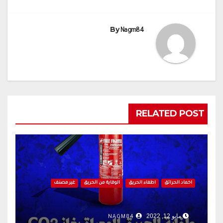
By
Nagm84
RELATED POST
اخماد الحرائق
اطفاء الحريق
الوقاية من الحريق
غير مصنف
مايو 12, 2022
NAGM84