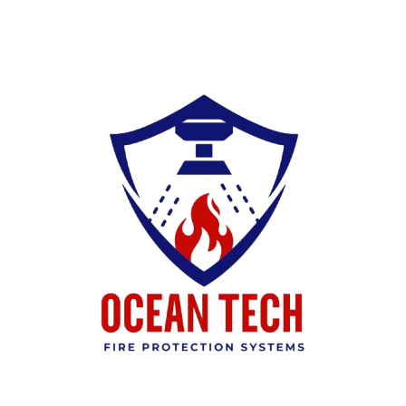
Ski
t
conten