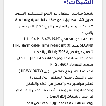
الشبكات:-
شبكة مواسير الاطفاء من النوع السيملس الاسود
جدول 40 المطابق للمواصفات القياسية والعالمية
** شبكة مواسير الإنذار من النوع p.v.c والتى تتميز
بالاتي :-
طابقة للكود العالمي U .L . 94 P . S 476 PART
FIRE alarm cable flame retardant عنـــد (0) SECAND
تتحمل درجة حرارة 106? ولا تتأثر بالمجالات
المغناطيسية مما توفر حماية تامة للكابل الداخلي .
ضغط الكهرباء P . S . 4607
مضادة للكسر مع خفة في الوزن (HEAVY DUTY )
جمال الشكل حسن المظهر ( لون ابيض )
تعتبر مواسير p.v.c أفضل في الأداء والشكل
والحماية والسعر وتعتبر أحدث ما توصل إليه العلم
في مجال شبكات إنذار الحريق .
يوجد شهادات معتمده دوليا بخصائص هذه