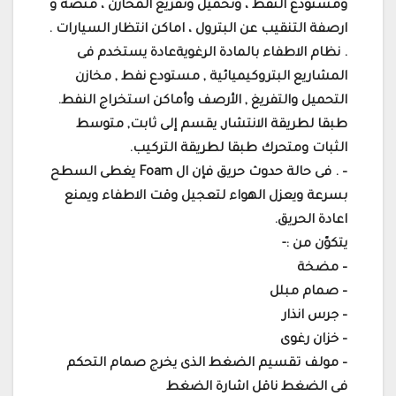
ومستودع النفط ، وتحميل وتفريغ المخازن ، منصة و
ارصفة التنقيب عن البترول ، اماكن انتظار السيارات .
. نظام الاطفاء بالمادة الرغويةعادة يستخدم فى
المشاريع البتروكيميائية , مستودع نفط , مخازن
التحميل والتفريغ , الأرصف وأماكن استخراج النفط.
طبقا لطريقة الانتشار, يقسم إلى ثابت, متوسط
الثبات ومتحرك طبقا لطريقة التركيب.
– . فى حالة حدوث حريق فإن ال Foam يغطى السطح
بسرعة ويعزل الهواء لتعجيل وقت الاطفاء ويمنع
اعادة الحريق.
يتكوّن من :-
– مضخة
– صمام مبلل
– جرس انذار
– خزان رغوى
– مولف تقسيم الضغط الذى يخرج صمام التحكم
فى الضغط ناقل اشارة الضغط