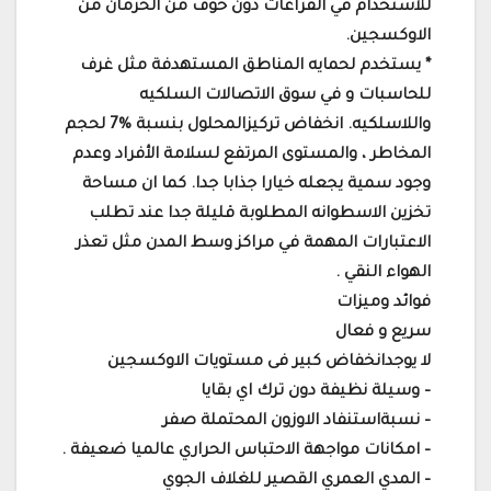
للاستخدام في الفراغات دون خوف من الحرمان من
الاوكسجين.
* يستخدم لحمايه المناطق المستهدفة مثل غرف
للحاسبات و في سوق الاتصالات السلكيه
واللاسلكيه. انخفاض تركيزالمحلول بنسبة %7 لحجم
المخاطر ، والمستوى المرتفع لسلامة الأفراد وعدم
وجود سمية يجعله خيارا جذابا جدا. كما ان مساحة
تخزين الاسطوانه المطلوبة قليلة جدا عند تطلب
الاعتبارات المهمة في مراكز وسط المدن مثل تعذر
الهواء النقي .
فوائد وميزات
سريع و فعال
لا يوجدانخفاض كبير فى مستويات الاوكسجين
– وسيلة نظيفة دون ترك اي بقايا
– نسبةاستنفاد الاوزون المحتملة صفر
– امكانات مواجهة الاحتباس الحراري عالميا ضعيفة .
– المدي العمري القصير للغلاف الجوي