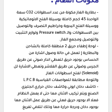
– بطارية الغاز مكونة من عدد اسطوانات CO2 سعة
الواحدة 45 كجم كاملة بوسيلة الفتح الاتوماتيكية
ووسيلة الفتح اليدوية وخراطيم التصرف والتوصيل
بين الاسطوانات والـ Pressure switch ولوازم التثبيت
والتوصيل ومجمع الغاز .
– لوحة إطفاء حريق 2 منطقة كاملة بالشاحن
والبطارية إ تعمل في حالة وصول اشارة من
الحساس بوجود حريق لتعطي انذار صوتي عن طريق
الجرس وضوئي عن طريق الفلاشر وتعطي الاشارة لل
(Solenoid) لفتح اسطوانات الغاز.
واللوحة مطابقة للمواصفات القياسية L.P.C.B
– كاشف دخان ايوني وكاشف دخان حراري انجليزي
الصنع ويتم تركيب الاثنان معا حتى لا يعمل النظام
فعلا الا بوجود حريق فعلي عن طريق عمل الاثنان معا
بوجود دخان ودرجة حرارة معا وذلك لتلافي تفريغ