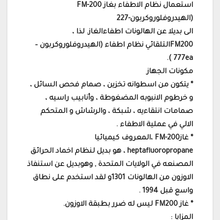
استعمال نظام الاطفاء بغاز FM-200
(الهيدروفلوروكربون-227
الى بديلا عن الهالونات اطفاءالغاز. لذا ،
FM200التلقائي نظام اطفاء (الهيدروفلوروكربون –
777ea ).
مكونات الجهاز
* يتكون من اسطوانه تخزين ، صمام فحص السائل ،
و خرطوم الانبوبه المضغوطة ، وأنابيب راسيه ،
صمامات انتقاءيه ، شبكة ، والرشاش و المتحكم
الالي في عملية الاطفاء .
* غازFM-200 ،المعروف كيميائيا
heptafluoropropane ، هو بديل لنظام اخماد الحرائق
المصنعه في الولايات المتحدة , وهوبديل عن استنفاذ
الاوزون من الهالونات 1301و لقد استخدم على نطاق
واسع قبل 1994 .
* غاز FM200 ليس له ضرر بطبقة الاوزون.
المزايا :