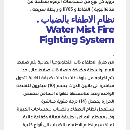
تزويد كل نوع من مسدسات الرغوة بقطعة من
قناة(انبوبة ) التقاط و KY65 و رابطة سريعة .
نظام الاطفاء بالضباب .
Water Mist Fire
Fighting System
.
من طرق الاطفاء ذات التكنولوجيا العالية يتم ضغط
الماء بواسطة مضخة خاصة ذات ضغط عالى جدا
يتم اخراجه من بلوف ذات فتحات ضيقة للغاية تتحول
مباشرة الى بلايين الذرات بحجم (10) ميكرون للنقطة
الواحدة وعند ملامستها للهواء الساخن تنخفض
الحرارة بمعدل (14) درجة مئوية مباشرة.
يستعمل نظام الاطفاء بالضباب للمساحات الكبيرة
وفى معظم الاماكن بطريقة فعالة وكفاءة عالية.
تم تقسيم نظام الاطفاء بالضباب الى أنواع كثيرة