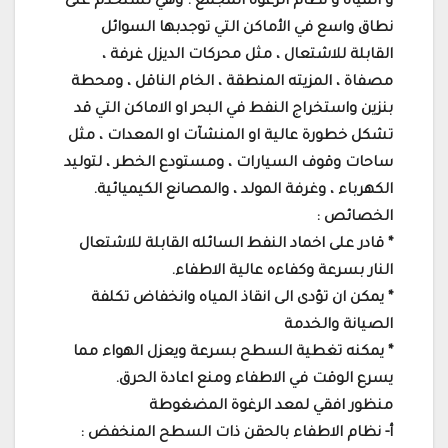
و المياة و نظام الرغوة المجمع . وهي تستخدم على
نطاق واسع في الأماكن التي توجدبها السوائل
القابلة للاشتعال ، مثل محركات الديزل غرفة ،
مصفاة ، المزيته المنطقة ، الخام الناقل ، ومحطة
بنزين واستخراج النفط في البحر او الاماكن التي قد
تشكل خطورة عالية او المنشآت او المعدات ، مثل
ساحات وقوف السيارات ، ومستودع الخطر ، لتوليد
الكهرباء ، وغرفة المولد ، والمصانع الكيميائية.
الخصائص :
* قادر على اخماد النفط السائله القابلة للاشتعال
النار بسرعة وكفاءه عالية الاطفاء.
* يمكن ان تؤدى الى انقاذ المياه وانخفاض تكلفة
الصيانة والخدمة
* يمكنه تغطية السطح بسرعة ويعزل الهواء مما
يسرع الوقت في الاطفاء ومنع اعادة الحرق.
منظور افقي لمعد الرغوة المضغوطة
أ- نظام الاطفاء بالحقن ذات السطح المنخفض :