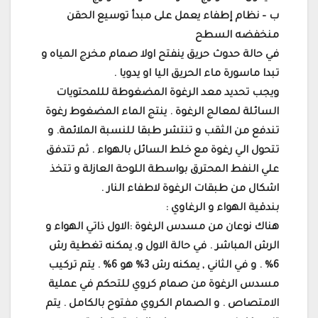
ب – نظام إطفاء يعمل على مبدأ توسيع الحقن
منخفضه السطح
في حالة حدوث حريق ينفتح اولا صمام مخرج المياه و
تبدا ماسورة ماء الحريق اليا او يدويا .
ويجب تحديد معد الرغوة المضغوطة لللمحتويات
السائلة لمعالج الرغوة . ينتج الماء المضغوط رغوة
تندفع من الثقب و تنتشر طبقا للنسبة الملائمة. و
تتحول الي رغوة مع خلط السائل بالهواء . ثم تتدفق
علي النفط المحترق بواسطة اللوحة العازلة و تتخذ
اشكال من طبقات الرغوة لاطفاء النار .
بندقية الهواء و الرغاوي :
هناك نوعان من مسدس الرغوة :الاول ذاتي الهواء و
الرش المباشر . في حالة الاول و, يمكنه تغطية رش
6% . و في الثاني , يمكنه رش 3% هو 6% . يتم تركيب
مسدس الرغوة من صمام كروي للتحكم في عملية
الامتصاص . و الصمام الكروي مفتوح بالكامل . يتم