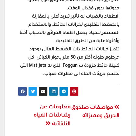
الحرائق, حيث يمكنها اطفاء الحرائق فورا بمجرد
حدوثها بدون فقدان الوقت.
الاطفاء بالضباب له تأثير تبريد أعلى بالمقارنة
بالضغط التقليدى لخزانات الحائط, والاستخدام
المستمر للمياة يجعل اطفاء الحرائق بالضباب أمنا
وأكثرفاعلية من الطرق التقليدية.
تتميز خزانات الحائط ذات الضغط العالى بوجود
خرطوم طوله أكثر من 60 متر بجوار الكبائن. كل
كبينة حائط مزودة ب Foggun الذى به Mist jets التى
تقسم جزيئات الماء الى قطرات ضباب.
.
تصفّح
معلومات عن
مواصفات صندوق
رشاشات المياه
المقالات
الحريق ومميزاته
التلقائية