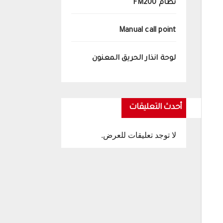
نظام FM200
Manual call point
لوحة انذار الحريق المعنون
أحدث التعليقات
لا توجد تعليقات للعرض.