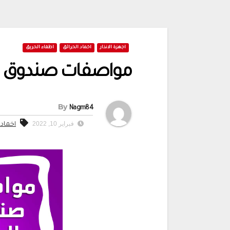
اجهزة الانذار
اخماد الحرائق
اطفاء الحريق
مواصفات صندوق ال
By
Nagm84
فبراير 10, 2022
اخماد 