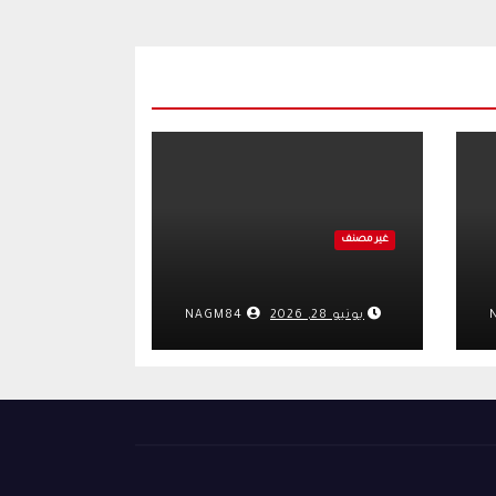
غير مصنف
يونيو 28, 2026
NAGM84