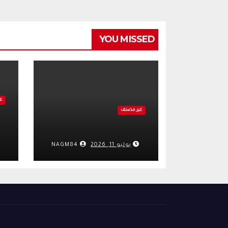
YOU MISSED
غ
غير مصنف
يوليو 11, 2026
NAGM84