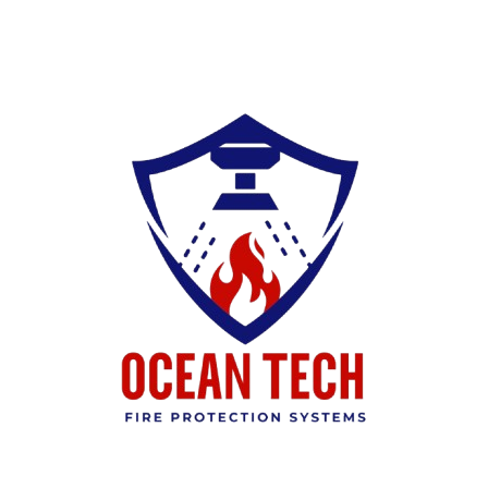
Ski
t
conten